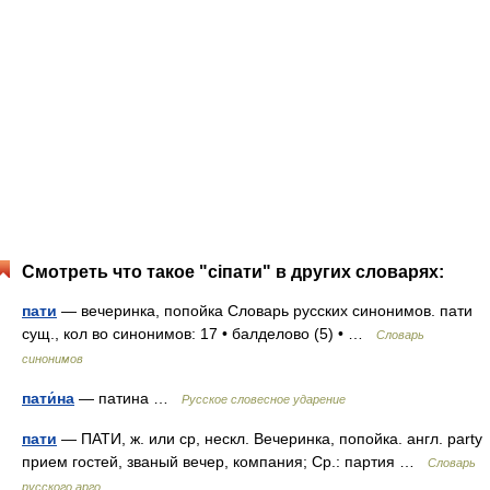
Смотреть что такое "сіпати" в других словарях:
пати
— вечеринка, попойка Словарь русских синонимов. пати
сущ., кол во синонимов: 17 • балделово (5) • …
Словарь
синонимов
пати́на
— патина …
Русское словесное ударение
пати
— ПАТИ, ж. или ср, нескл. Вечеринка, попойка. англ. party
прием гостей, званый вечер, компания; Ср.: партия …
Словарь
русского арго