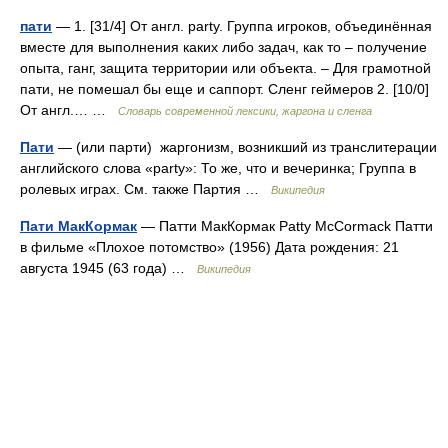
пати
— 1. [31/4] От англ. party. Группа игроков, объединённая
вместе для выполнения каких либо задач, как то – получение
опыта, ганг, защита территории или объекта. – Для грамотной
пати, не помешал бы еще и саппорт. Сленг геймеров 2. [10/0]
От англ.… …
Cловарь современной лексики, жаргона и сленга
Пати
— (или парти) жаргонизм, возникший из транслитерации
английского слова «party»: То же, что и вечеринка; Группа в
ролевых играх. См. также Партия …
Википедия
Пати МакКормак
— Патти МакКормак Patty McCormack Патти
в фильме «Плохое потомство» (1956) Дата рождения: 21
августа 1945 (63 года) …
Википедия