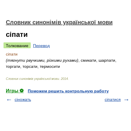
Словник синонімів української мови
сіпати
Толкование
Перевод
сіпати
(тягнути рвучкими, різкими рухами)
, смикати, шарпати,
торгати, торсати, термосити
Словник синонімів української мови
.
2014
.
Игры ⚽
Поможем решить контрольную работу
сіножать
сіпатися